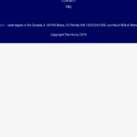
CONTATTI
FAQ
S.r.l. - sede legale in Via Canada, 4 -
00196
Roma, CF/Partita IVA 12552361003, iscritta al REA di Ro
Copyright The Hurry 2019