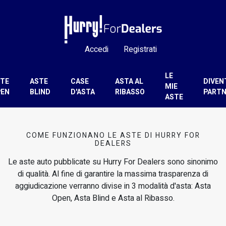
Accedi
Registrati
LE
TE
ASTE
CASE
ASTA AL
DIVEN
MIE
PEN
BLIND
D'ASTA
RIBASSO
PARTN
ASTE
COME FUNZIONANO LE ASTE DI HURRY FOR
DEALERS
Le aste auto pubblicate su Hurry For Dealers sono sinonimo
di qualità. Al fine di garantire la massima trasparenza di
aggiudicazione verranno divise in 3 modalità d'asta: Asta
Open, Asta Blind e Asta al Ribasso.